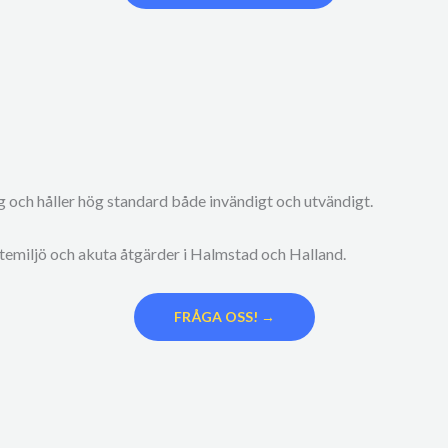
gg och håller hög standard både invändigt och utvändigt.
 utemiljö och akuta åtgärder i Halmstad och Halland.
FRÅGA OSS! →