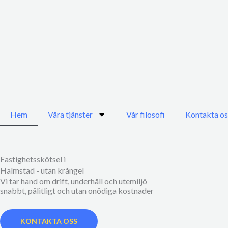
Hoppa
till
innehåll
Hem
Våra tjänster
Vår filosofi
Kontakta os
Fastighetsskötsel i
Halmstad - utan krångel
Vi tar hand om drift, underhåll och utemiljö
snabbt, pålitligt och utan onödiga kostnader
KONTAKTA OSS