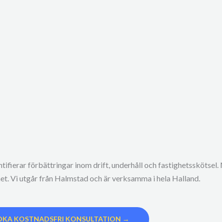
tifierar förbättringar inom drift, underhåll och fastighetsskötsel. 
het. Vi utgår från Halmstad och är verksamma i hela Halland.
OKA KOSTNADSFRI KONSULTATION →