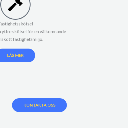
Fastighetsskötsel
 yttre skötsel för en välkomnande
lskött fastighetsmiljö.
LÄS MER
KONTAKTA OSS