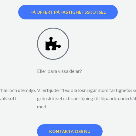
FÅ OFFERT PÅ FASTIGHETSSKÖTSEL
Eller bara vissa delar?
rhåll och utemiljö.
Vi erbjuder flexibla lösningar inom fastighetsskö
välskött.
grönskötsel och snöröjning till löpande underhåll. 
med.
KONTAKTA OSS NU