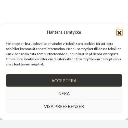
Hantera samtycke
För att ge en bra upplevelse använder vi teknik som cookies för att lagra
och/eller komma åt enhetsinformation. När du samtycker till dessa tekniker
kan vi behandla data som surfbeteende eller unika ID:n på denna webbplats.
Om du inte samtycker eller om du återkallar ditt samtycke kan detta påverka
vissa funktioner negativt.
ACCEPTERA
NEKA
VISA PREFERENSER