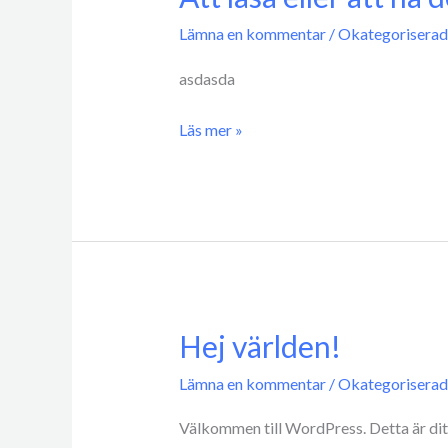
låsa
Lämna en kommentar
/
Okategoriserad
eller
att
asdasda
ha
det
Läs mer »
låst?
Hej världen!
Hej
världen!
Lämna en kommentar
/
Okategoriserad
Välkommen till WordPress. Detta är ditt 